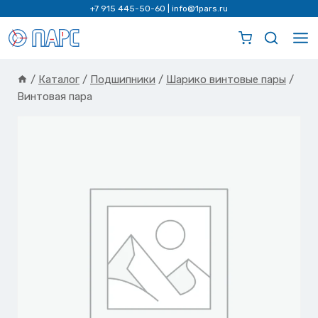
Перейти
+7 915 445-50-60
|
info@1pars.ru
к
содержимому
/
Каталог
/
Подшипники
/
Шарико винтовые пары
/
Винтовая пара