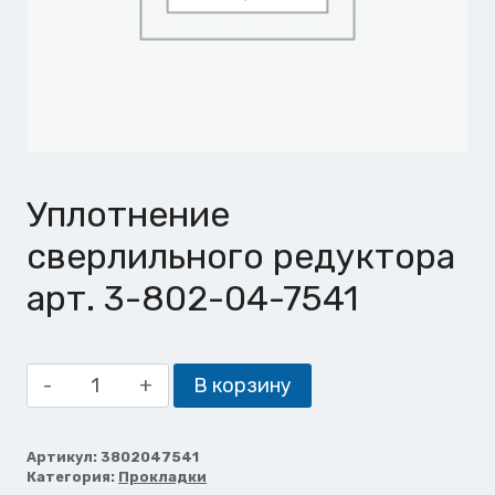
Уплотнение
сверлильного редуктора
арт. 3-802-04-7541
Количество
В корзину
товара
Уплотнение
сверлильного
Артикул:
3802047541
Категория:
Прокладки
редуктора