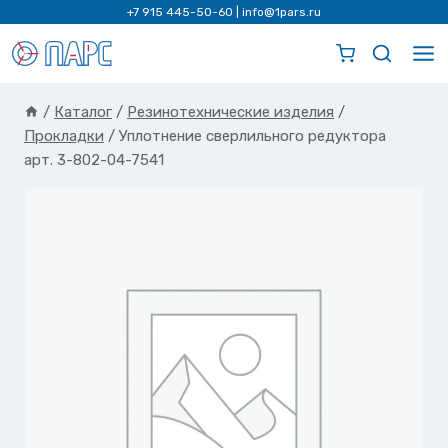
Перейти
+7 915 445-50-60
|
info@1pars.ru
к
содержимому
/
Каталог
/
Резинотехнические изделия
/
Прокладки
/
Уплотнение сверлильного редуктора
арт. 3-802-04-7541