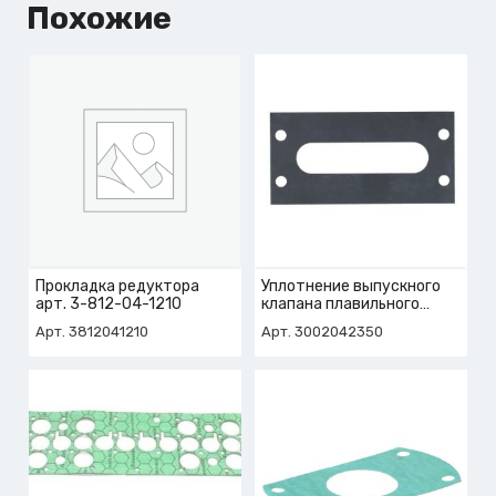
Похожие
Прокладка редуктора
Уплотнение выпускного
арт. 3-812-04-1210
клапана плавильного
агрегата
Арт. 3812041210
Арт. 3002042350
арт. 3-002-04-2350