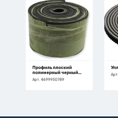
Профиль плоский
Уп
полимерный черный
Арт
150х5
Арт. 4699950789
арт. 4-699-95-0789