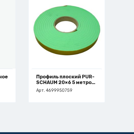
ное
Профиль плоский РUR-
SCHAUM 20×6 5 метров
арт. 4-699-95-0759
Арт. 4699950759