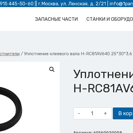
 915 445-50-60
|| г.Москва, ул. Ленская, д. 2/21 |
info@1par
ЗАПАСНЫЕ ЧАСТИ
СТАНКИ И ОБОРУД
отнители
/
Уплотнение клеевого вала H-RC81AV640 25*30*3.6
Уплотнени
H-RC81AV6
Количество
В кор
товара
Уплотнение
Артикул:
60140020059