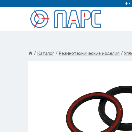
Перейти
+7
к
содержимому
/
Каталог
/
Резинотехнические изделия
/
Упл