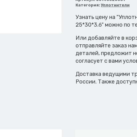
клеевого
Категория:
Уплотнители
вала
H-
Узнать цену на "Упло
RC81AV640
25*30*3.6" можно по т
25*30*3.6
Или добавляйте в кор
отправляйте заказ на
деталей, предложит н
согласует с вами усло
Доставка ведущими тр
России. Также доступ