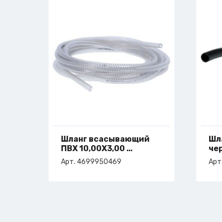
Шланг всасывающий
Шл
ПВХ 10,00X3,00
че
арт. 4-699-95-0469
ар
Арт. 4699950469
Арт