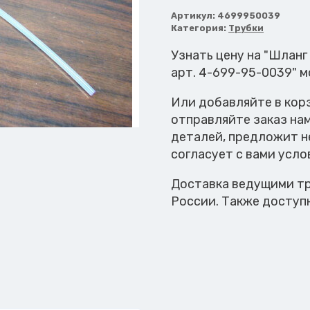
Шланг
тефлоновый
Артикул:
4699950039
Категория:
Трубки
D=2.4
Узнать цену на "Шлан
арт. 4-699-95-0039" 
Или добавляйте в кор
отправляйте заказ на
деталей, предложит н
согласует с вами усло
Доставка ведущими тр
России. Также доступ