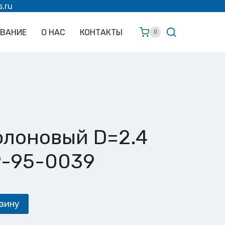
s.ru
ОВАНИЕ
О НАС
КОНТАКТЫ
0
флоновый D=2.4
9-95-0039
зину