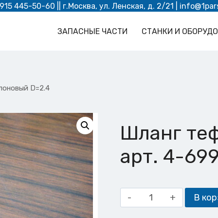
 915 445-50-60
|| г.Москва, ул. Ленская, д. 2/21 |
info@1par
ЗАПАСНЫЕ ЧАСТИ
СТАНКИ И ОБОРУД
лоновый D=2.4
Шланг те
арт. 4-69
Количество
В кор
товара