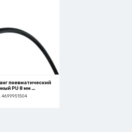
анг пневматический
рный PU 8 мм
т. 4-699-95-1504
. 4699951504