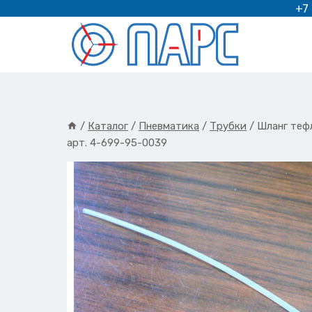
Перейти
+7
к
содержимому
/
Каталог
/
Пневматика
/
Трубки
/
Шланг теф
арт. 4-699-95-0039