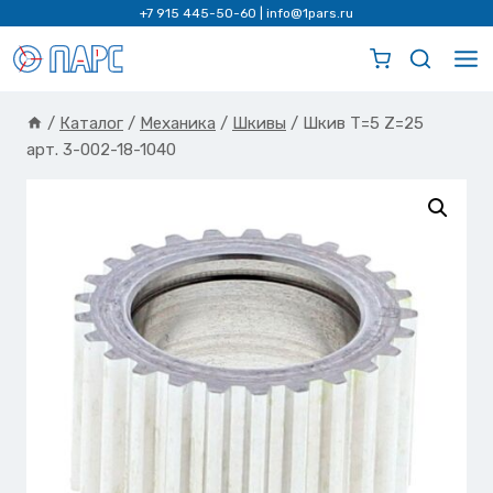
Перейти
+7 915 445-50-60
|
info@1pars.ru
к
содержимому
/
Каталог
/
Механика
/
Шкивы
/
Шкив Т=5 Z=25
арт. 3-002-18-1040