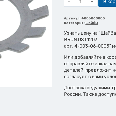
В кор
товара
Шайба
стопорная
Артикул:
4003060005
Категория:
Шайбы
DIN5406
MB5
Узнать цену на "Шайб
BRUN.UST1203
BRUN.UST1203
арт. 4-003-06-0005" 
Или добавляйте в кор
отправляйте заказ на
деталей, предложит н
согласует с вами усло
Доставка ведущими тр
России. Также доступ