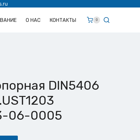
s.ru
ОВАНИЕ
О НАС
КОНТАКТЫ
0
опорная DIN5406
.UST1203
3-06-0005