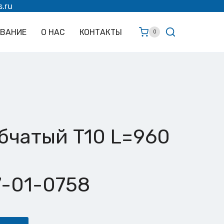
s.ru
ОВАНИЕ
О НАС
КОНТАКТЫ
0
бчатый T10 L=960
7-01-0758