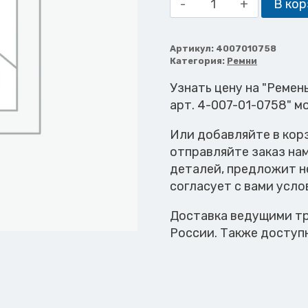
В кор
товара
Ремень
зубчатый
Артикул:
4007010758
Категория:
Ремни
T10
L=960
Узнать цену на "Ремен
B=11,5
арт. 4-007-01-0758" м
мм
Или добавляйте в кор
отправляйте заказ на
деталей, предложит н
согласует с вами усло
Доставка ведущими тр
России. Также доступ