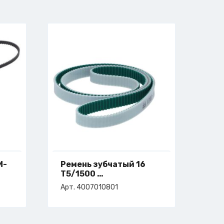
M-
Ремень зубчатый 16
T5/1500
арт. 4-007-01-0801
Арт. 4007010801