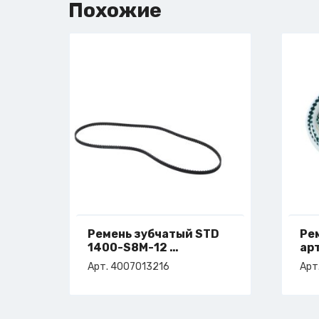
Похожие
Ремень зубчатый STD
Рем
1400-S8M-12
ар
арт. 4-007-01-3216
Арт. 4007013216
Арт