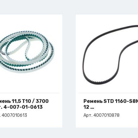
ень 11,5 T10 / 3700
Ремень STD 1160-S8
т. 4-007-01-0613
12
арт. 4-007-01-0878
. 4007010613
Арт. 4007010878