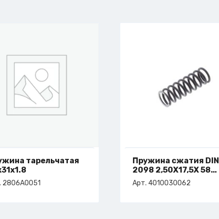
ужина тарельчатая
Пружина сжатия DIN
31х1.8
2098 2,50X17,5X 58
C=10,8
. 2806A0051
Арт. 4010030062
арт. 4-010-03-0062