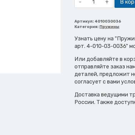
В кор
товара
Пружина
3.1X12.9X52.0
Артикул:
4010030036
Категория:
Пружины
C=49,6
Узнать цену на "Пружин
арт. 4-010-03-0036" м
Или добавляйте в кор
отправляйте заказ на
деталей, предложит н
согласует с вами усло
Доставка ведущими тр
России. Также доступ