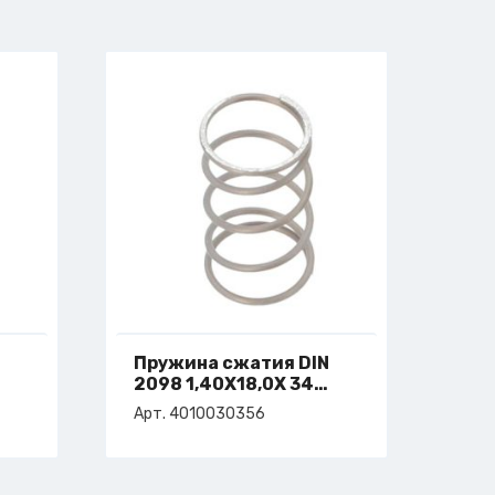
Пружина сжатия DIN
2098 1,40X18,0X 34
C=1,8
Арт. 4010030356
арт. 4-010-03-0356