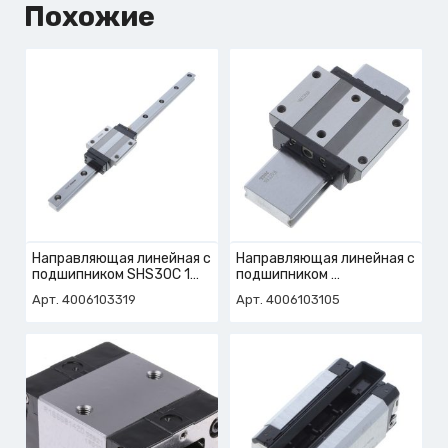
Похожие
Направляющая линейная с
Направляющая линейная с
подшипником SHS30C 1
подшипником
QZSSGG C1E+594L
арт. 4-006-10-3105
Арт. 4006103319
Арт. 4006103105
арт. 4-006-10-3319