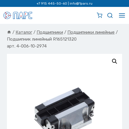
Перейти
+7 915 445-50-60
|
info@1pars.ru
к
содержимому
/
Каталог
/
Подшипники
/
Подшипники линейные
/
Подшипник линейный R165121320
арт. 4-006-10-2974