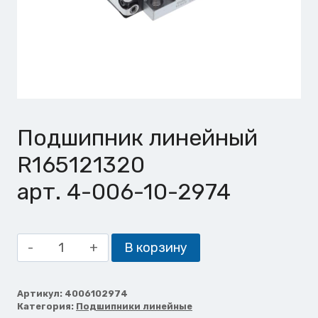
Подшипник линейный
R165121320
арт. 4-006-10-2974
Количество
В корзину
товара
Подшипник
линейный
Артикул:
4006102974
Категория:
Подшипники линейные
R165121320