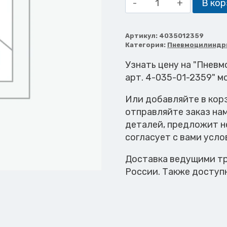
В кор
товара
Пневмоцилиндр
KPZ
Артикул:
4035012359
Категория:
Пневмоцилиндр
D=
32
Узнать цену на "Пнев
HUB=
арт. 4-035-01-2359" м
10
Или добавляйте в кор
M5
отправляйте заказ на
деталей, предложит н
согласует с вами усло
Доставка ведущими тр
России. Также доступ