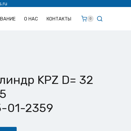
s.ru
ОВАНИЕ
О НАС
КОНТАКТЫ
0
линдр KPZ D= 32
5
5-01-2359