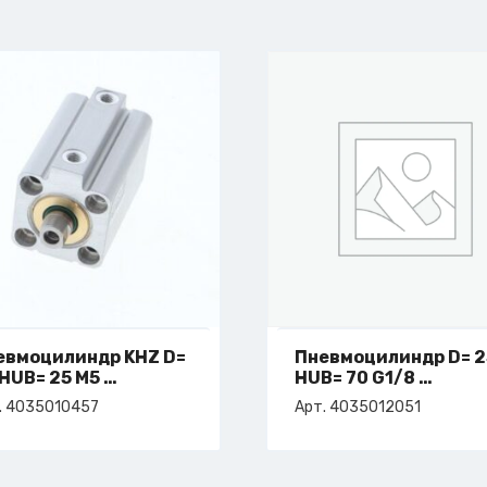
евмоцилиндр KHZ D=
Пневмоцилиндр D= 2
 HUB= 25 M5
HUB= 70 G1/8
т. 4-035-01-0457
арт. 4-035-01-2051
. 4035010457
Арт. 4035012051