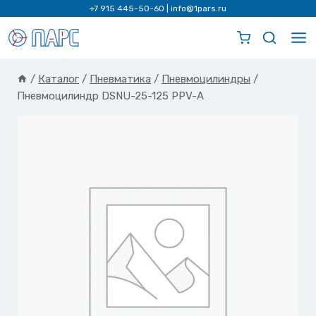
Перейти
+7 915 445-50-60
|
info@1pars.ru
к
содержимому
/
Каталог
/
Пневматика
/
Пневмоцилиндры
/
Пневмоцилиндр DSNU-25-125 PPV-A