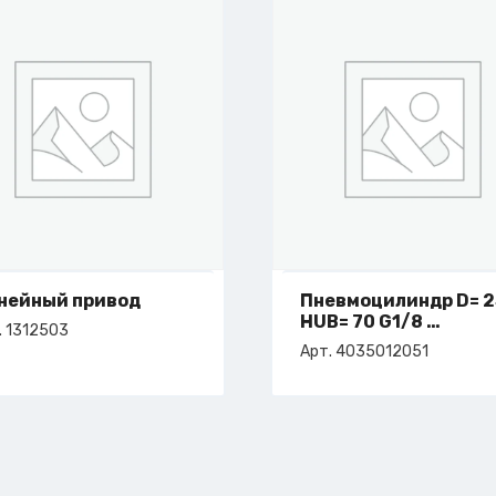
нейный привод
Пневмоцилиндр D= 2
HUB= 70 G1/8
. 1312503
арт. 4-035-01-2051
Арт. 4035012051