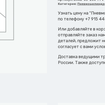
DNCB-
Категория:
Пневмоцилиндр
63-
250-
Узнать цену на "Пнев
PPV-
по телефону +7 915 4
A
Или добавляйте в кор
отправляйте заказ на
деталей, предложит н
согласует с вами усло
Доставка ведущими тр
России. Также доступ