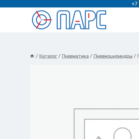
Перейти
+7
к
содержимому
/
Каталог
/
Пневматика
/
Пневмоцилиндры
/