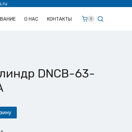
s.ru
ОВАНИЕ
О НАС
КОНТАКТЫ
0
линдр DNCB-63-
A
зину
-A