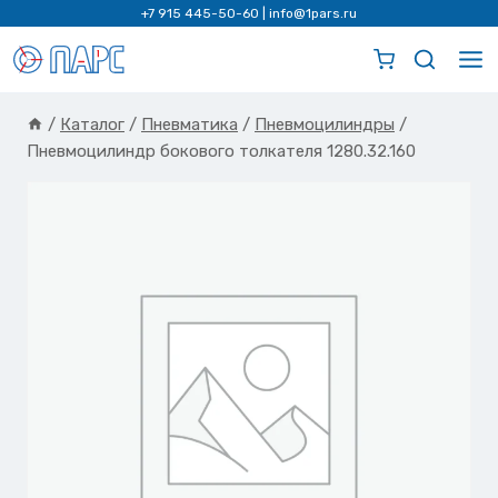
Перейти
+7 915 445-50-60
|
info@1pars.ru
к
содержимому
/
Каталог
/
Пневматика
/
Пневмоцилиндры
/
Пневмоцилиндр бокового толкателя 1280.32.160