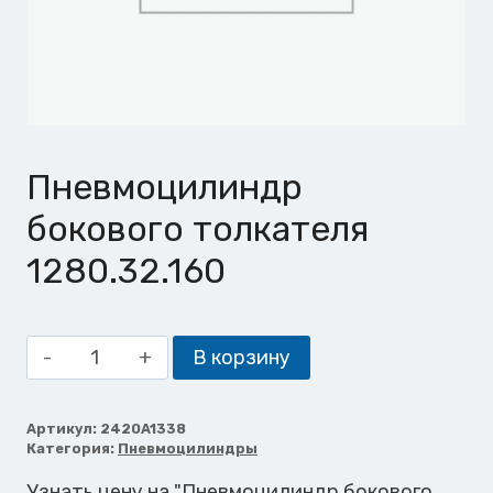
Пневмоцилиндр
бокового толкателя
1280.32.160
Количество
В корзину
товара
Пневмоцилиндр
бокового
Артикул:
2420A1338
Категория:
Пневмоцилиндры
толкателя
1280.32.160
Узнать цену на "Пневмоцилиндр бокового