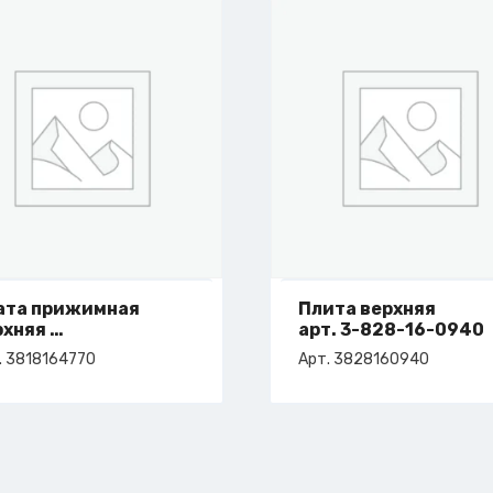
ата прижимная
Плита верхняя
рхняя
арт. 3-828-16-0940
т. 3-818-16-4770
. 3818164770
Арт. 3828160940