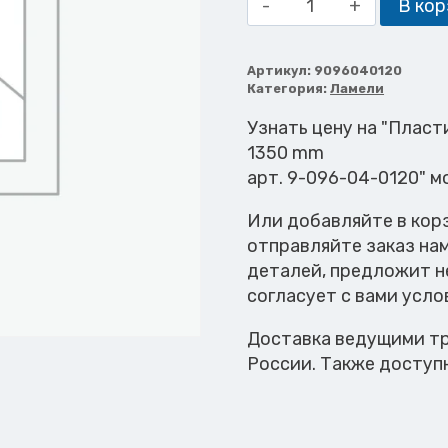
В кор
товара
Пластина
стальная
Артикул:
9096040120
Категория:
Ламели
160
x
Узнать цену на "Пласт
0,5
1350 mm
x
арт. 9-096-04-0120" м
1560
Или добавляйте в кор
mm
отправляйте заказ на
SB=
деталей, предложит н
1350
согласует с вами усло
mm
Доставка ведущими тр
России. Также доступ