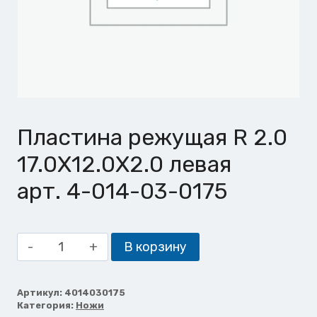
Пластина режущая R 2.0
17.0X12.0X2.0 левая
арт. 4-014-03-0175
Количество
В корзину
товара
Пластина
режущая
Артикул:
4014030175
Категория:
Ножи
R