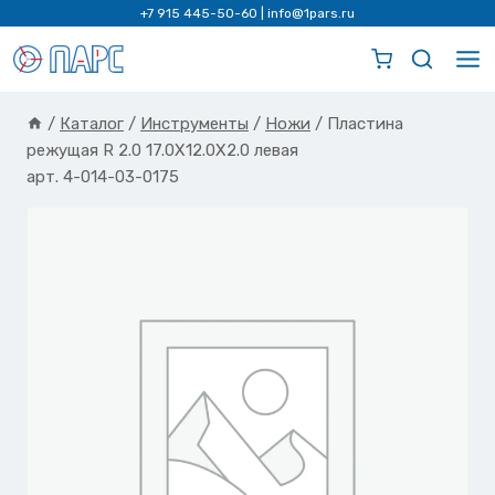
Перейти
+7 915 445-50-60
|
info@1pars.ru
к
содержимому
/
Каталог
/
Инструменты
/
Ножи
/
Пластина
режущая R 2.0 17.0X12.0X2.0 левая
арт. 4-014-03-0175