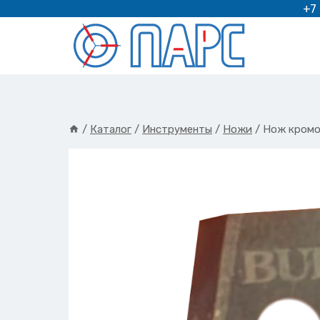
Перейти
+7
к
содержимому
/
Каталог
/
Инструменты
/
Ножи
/
Нож кромо