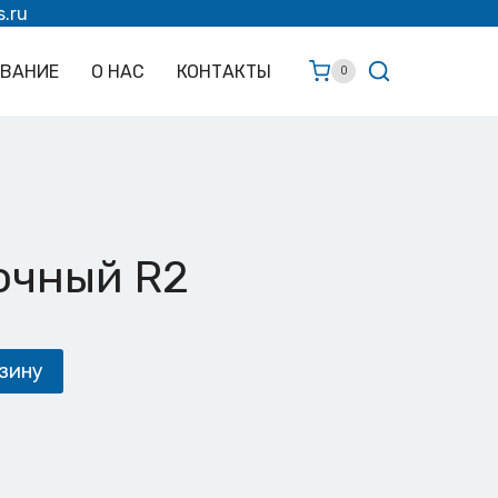
s.ru
ОВАНИЕ
О НАС
КОНТАКТЫ
0
очный R2
зину