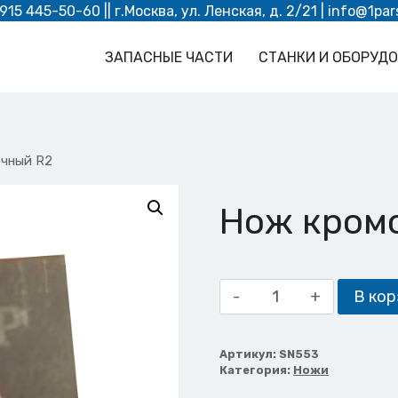
 915 445-50-60
|| г.Москва, ул. Ленская, д. 2/21 |
info@1par
ЗАПАСНЫЕ ЧАСТИ
СТАНКИ И ОБОРУД
чный R2
Нож кром
Количество
В кор
товара
Нож
кромочный
Артикул:
SN553
Категория:
Ножи
R2