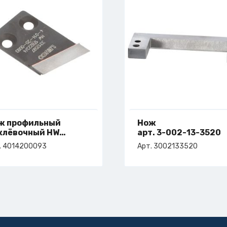
ж профильный
Нож
клёвочный HW
арт. 3-002-13-3520
55x4,5/3,0 L
. 4014200093
Арт. 3002133520
т. 4-014-20-0093