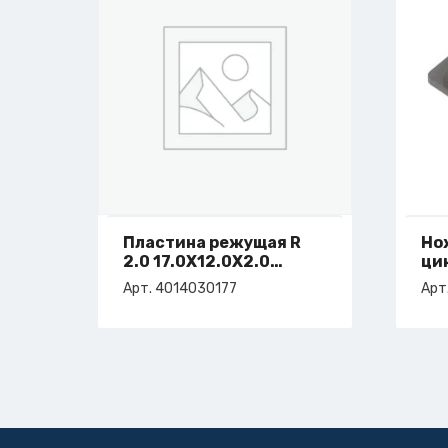
Пластина режущая R
Но
2.0 17.0X12.0X2.0
ци
правая
32x
Арт. 4014030177
Арт
арт. 4-014-03-0177
ар