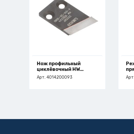
Нож профильный
Ре
циклёвочный HW
пр
32x55x4,5/3,0 L
ар
Арт. 4014200093
Арт
арт. 4-014-20-0093