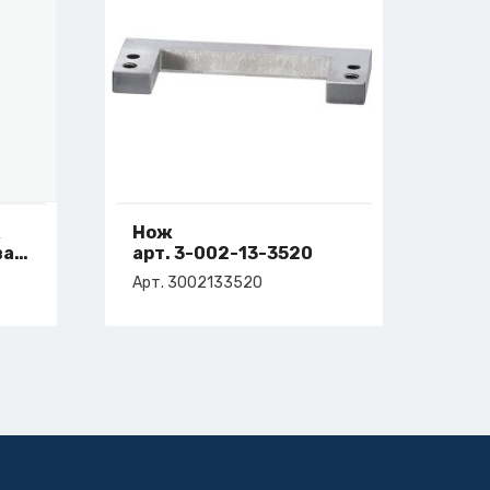
R
Нож
вая
арт. 3-002-13-3520
Арт. 3002133520