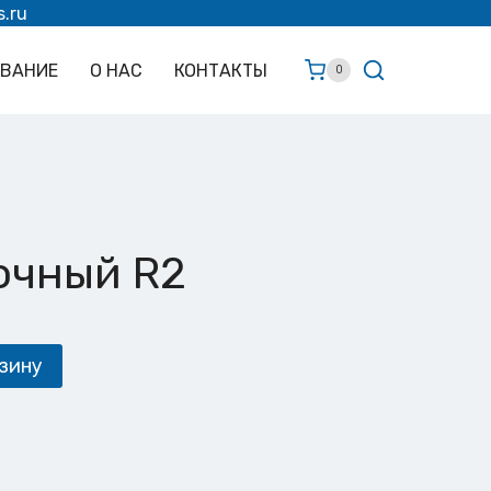
s.ru
ОВАНИЕ
О НАС
КОНТАКТЫ
0
очный R2
зину