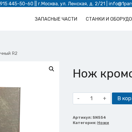
 915 445-50-60
|| г.Москва, ул. Ленская, д. 2/21 |
info@1par
ЗАПАСНЫЕ ЧАСТИ
СТАНКИ И ОБОРУД
чный R2
Нож кром
Количество
В кор
товара
Нож
кромочный
Артикул:
SN554
Категория:
Ножи
R2