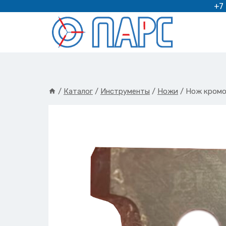
Перейти
+7
к
содержимому
/
Каталог
/
Инструменты
/
Ножи
/
Нож кромо