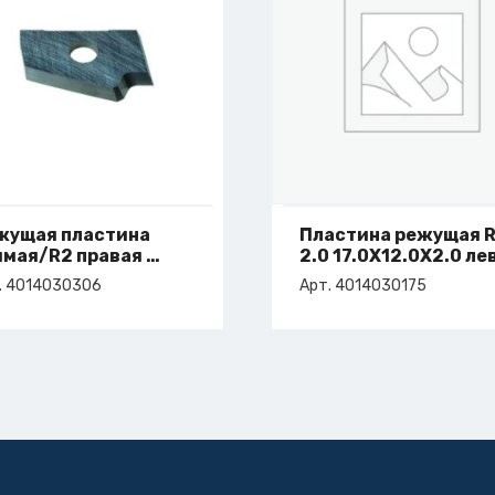
жущая пластина
Пластина режущая 
ямая/R2 правая
2.0 17.0X12.0X2.0 ле
т. 4-014-03-0306
арт. 4-014-03-0175
. 4014030306
Арт. 4014030175