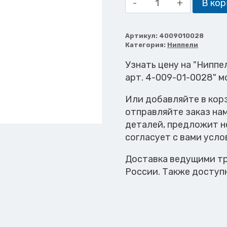
В кор
товара
Ниппель
смазочный
Артикул:
4009010028
Категория:
Ниппели
Н1
SW
Узнать цену на "Ниппе
9
арт. 4-009-01-0028" м
M8x25
Или добавляйте в кор
отправляйте заказ на
деталей, предложит н
согласует с вами усло
Доставка ведущими тр
России. Также доступ