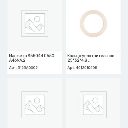
Манжета S55044 0550-
Кольцо уплотнительное
A46NA.2
25*32*4,8
арт. 4-012-01-0408
Арт. 3123A0009
Арт. 4012010408