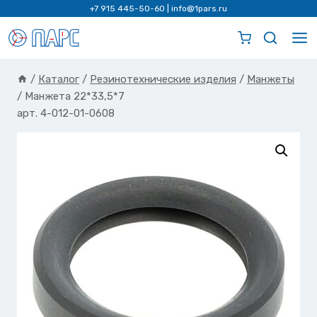
Перейти
+7 915 445-50-60
|
info@1pars.ru
к
содержимому
/
Каталог
/
Резинотехнические изделия
/
Манжеты
/
Манжета 22*33,5*7
арт. 4-012-01-0608