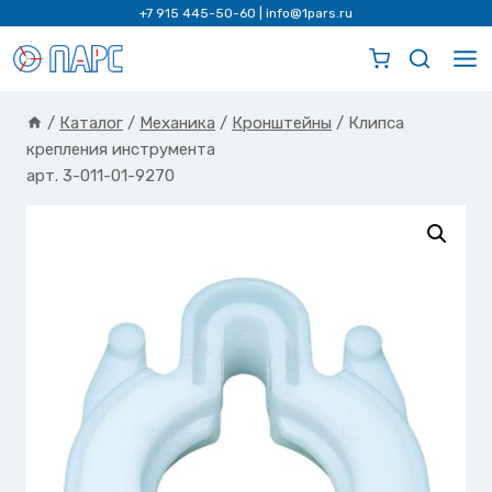
Перейти
+7 915 445-50-60
|
info@1pars.ru
к
содержимому
/
Каталог
/
Механика
/
Кронштейны
/
Клипса
крепления инструмента
арт. 3-011-01-9270