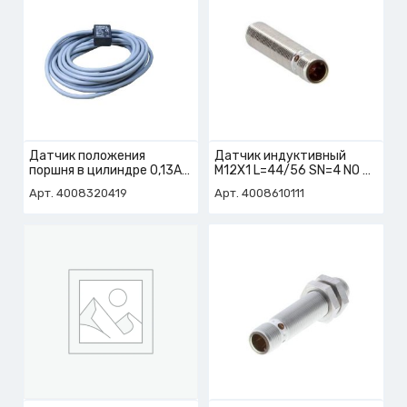
Датчик положения
Датчик индуктивный
поршня в цилиндре 0,13A
M12X1 L=44/56 SN=4 NO
60VDC 240VAC 5м
арт. 4-008-61-0111
Арт. 4008320419
Арт. 4008610111
арт. 4-008-32-0419