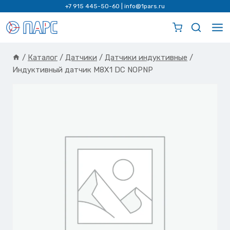
Перейти
+7 915 445-50-60
|
info@1pars.ru
к
содержимому
/
Каталог
/
Датчики
/
Датчики индуктивные
/
Индуктивный датчик M8X1 DC NOPNP