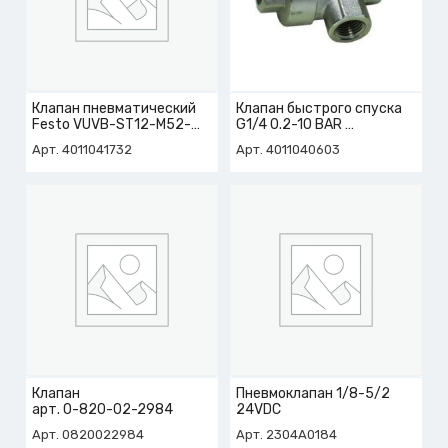
Клапан пневматический
Клапан быстрого спуска
Festo VUVB-ST12-M52-
G1/4 0.2-10 BAR
MZH-QX-1T1
арт. 4-011-04-0603
Арт. 4011041732
Арт. 4011040603
арт. 4-011-04-1732
Клапан
Пневмоклапан 1/8-5/2
арт. 0-820-02-2984
24VDC
Арт. 0820022984
Арт. 2304A0184