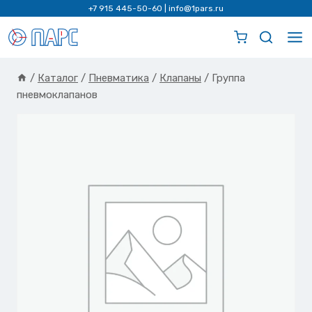
Перейти
+7 915 445-50-60
|
info@1pars.ru
к
содержимому
/
Каталог
/
Пневматика
/
Клапаны
/
Группа
пневмоклапанов