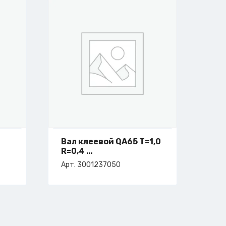
Вал клеевой QA65 T=1,0
R=0,4
арт. 3-001-23-7050
Арт. 3001237050