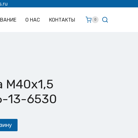
s.ru
ОВАНИЕ
О НАС
КОНТАКТЫ
0
а М40х1,5
6-13-6530
зину