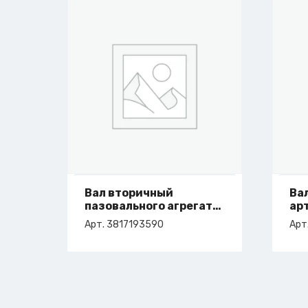
Вал вторичный
Ва
пазовального агрегата
ар
арт. 3-817-19-3590
Арт. 3817193590
Арт