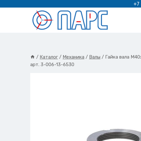
Перейти
+7
к
содержимому
/
Каталог
/
Механика
/
Валы
/
Гайка вала М40
арт. 3-006-13-6530