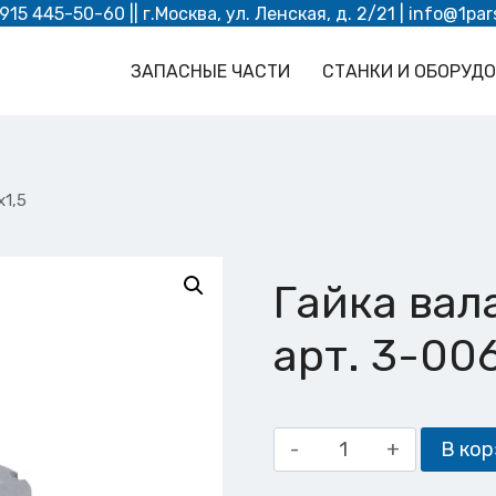
 915 445-50-60
|| г.Москва, ул. Ленская, д. 2/21 |
info@1par
ЗАПАСНЫЕ ЧАСТИ
СТАНКИ И ОБОРУД
х1,5
Гайка вал
арт. 3-00
Количество
В кор
товара