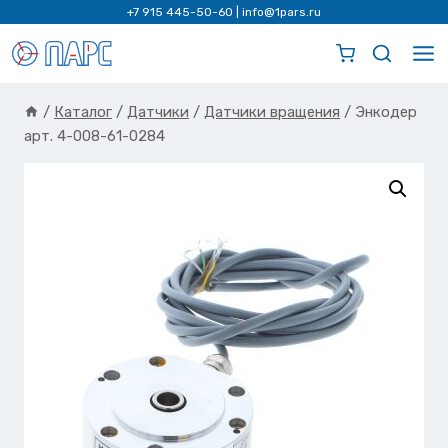
Перейти
+7 915 445-50-60
|
info@1pars.ru
к
содержимому
/
Каталог
/
Датчики
/
Датчики вращения
/
Энкодер
арт. 4-008-61-0284