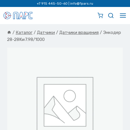
Перейти
+7 915 445-50-60
|
info@1pars.ru
к
содержимому
/
Каталог
/
Датчики
/
Датчики вращения
/
Энкодер
28-28Kw7.98/1000