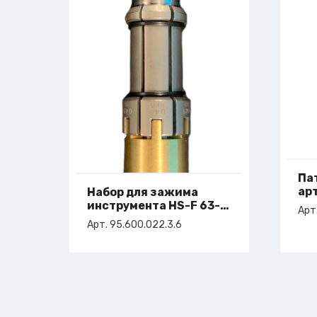
Па
ар
Набор для зажима
инструмента HS-F 63-
Арт
DA=27,9
Арт. 95.600.022.3.6