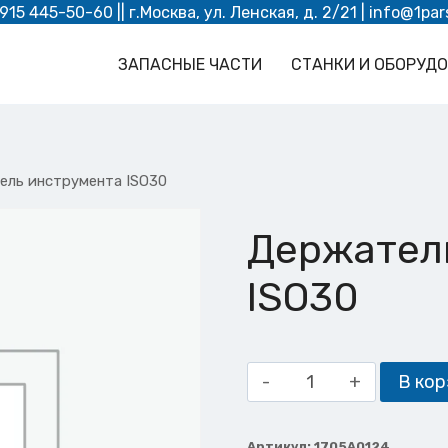
 915 445-50-60
|| г.Москва, ул. Ленская, д. 2/21 |
info@1par
ЗАПАСНЫЕ ЧАСТИ
СТАНКИ И ОБОРУД
ель инструмента ISO30
Держател
ISO30
Количество
В кор
товара
Держатель
Артикул:
1705A0124