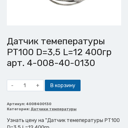
Датчик темепературы
РТ100 D=3,5 L=12 400гр
арт. 4-008-40-0130
Количество
В корзину
товара
Датчик
темепературы
Артикул:
4008400130
Категория:
Датчики температуры
РТ100
D=3,5
Узнать цену на "Датчик темепературы РТ100
L=12
D=3,5 L=12 400гр