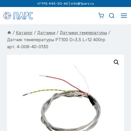
Перейти
+7 915 445-50-60
|
info@1pars.ru
к
содержимому
/
Каталог
/
Датчики
/
Датчики температуры
/
Датчик темепературы РТ100 D=3,5 L=12 400гр
арт. 4-008-40-0130