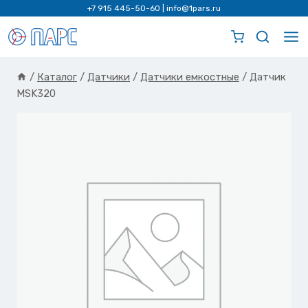
Перейти
+7 915 445-50-60
|
info@1pars.ru
к
содержимому
/
Каталог
/
Датчики
/
Датчики емкостные
/
Датчик
MSK320