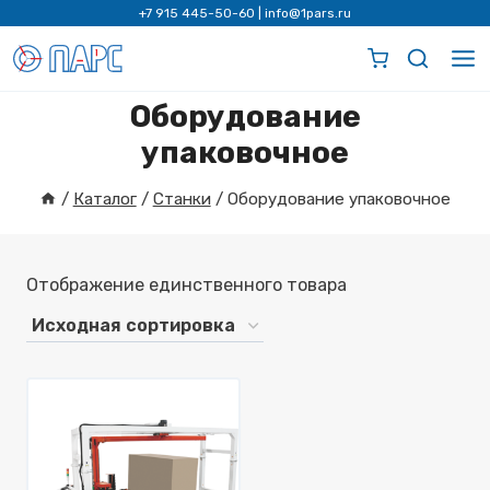
Перейти
+7 915 445-50-60
|
info@1pars.ru
к
содержимому
Оборудование
упаковочное
/
Каталог
/
Станки
/
Оборудование упаковочное
Отображение единственного товара