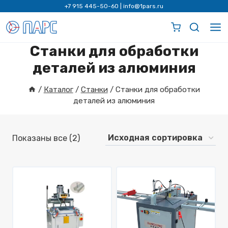
Перейти
+7 915 445-50-60
|
info@1pars.ru
к
содержимому
Станки для обработки
деталей из алюминия
/
Каталог
/
Станки
/
Станки для обработки
деталей из алюминия
Показаны все (2)